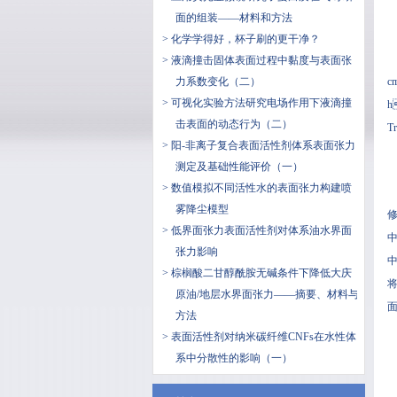
面的组装——材料和方法
> 化学学得好，杯子刷的更干净？
> 液滴撞击固体表面过程中黏度与表面张
力系数变化（二）
c
> 可视化实验方法研究电场作用下液滴撞
h
击表面的动态行为（二）
T
> 阳-非离子复合表面活性剂体系表面张力
测定及基础性能评价（一）
> 数值模拟不同活性水的表面张力构建喷
雾降尘模型
修
> 低界面张力表面活性剂对体系油水界面
中
张力影响
中
> 棕榈酸二甘醇酰胺无碱条件下降低大庆
将
原油/地层水界面张力——摘要、材料与
面
方法
> 表面活性剂对​纳米碳纤维CNFs在水性体
系中分散性的影响（一）