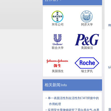
拜耳公司
同济大学
终
联合大学
美国保洁
h
美国强生
瑞士罗氏
相关新闻
Info
> 单一表面活性剂在活性剂CMT焊接中的
作用机理
显
> 应用荧光显微镜研究了蛋白质在气-水界