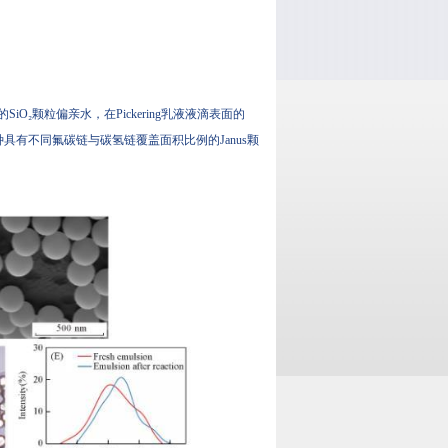
O₂颗粒偏亲水，在Pickering乳液液滴表面的
备两种具有不同氟碳链与碳氢链覆盖面积比例的Janus颗