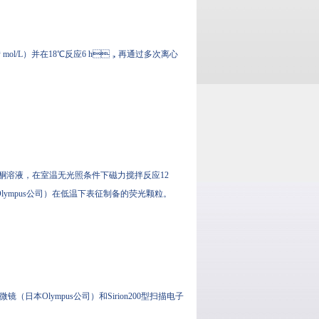
0⁻³ mol/L）并在18℃反应6 h，再通过多次离心
ITC的丙酮溶液，在室温无光照条件下磁力搅拌反应12
Olympus公司）在低温下表征制备的荧光颗粒。
显微镜（日本Olympus公司）和Sirion200型扫描电子