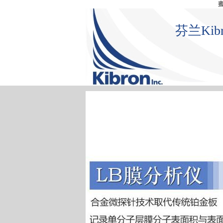
芬兰Ki
首 页