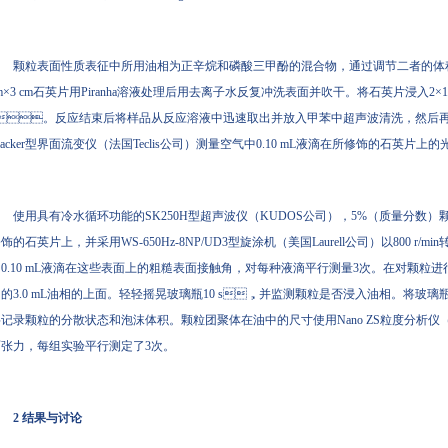
颗粒表面性质表征中所用油相为正辛烷和磷酸三甲酚的混合物，通过调节二者的体积
m×3 cm石英片用Piranha溶液处理后用去离子水反复冲洗表面并吹干。将石英片浸入2×10⁻³ 
。反应结束后将样品从反应溶液中迅速取出并放入甲苯中超声波清洗，然后再多次
racker型界面流变仪（法国Teclis公司）测量空气中0.10 mL液滴在所修饰的石英片上的
使用具有冷水循环功能的SK250H型超声波仪（KUDOS公司），5%（质量分数）颗
饰的石英片上，并采用WS-650Hz-8NP/UD3型旋涂机（美国Laurell公司）以800 
0.10 mL液滴在这些表面上的粗糙表面接触角，对每种液滴平行测量3次。在对颗粒进行润
的3.0 mL油相的上面。轻轻摇晃玻璃瓶10 s，并监测颗粒是否浸入油相。将玻
记录颗粒的分散状态和泡沫体积。颗粒团聚体在油中的尺寸使用Nano ZS粒度分析仪（英国
张力，每组实验平行测定了3次。
2 结果与讨论