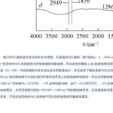
图2为SiO₂颗粒改性前后的红外光谱图。在裸露的SiO₂颗粒（图2谱线a）上，3459 c
m⁻¹处是纳米SiO₂表面吸附水的氢氧键振动吸收峰，而在改性的颗粒上这2处吸收峰强度
基（Si—OH）与硅烷偶联剂发生缩合反应而数量减少，并且改变了颗粒表面与水之间氢键的
850 cm⁻¹处的吸收峰可分别归属为甲基和亚甲基上的碳氢键伸缩振动；并且这些吸收峰强度
1286 cm⁻¹间的峰为—CF₃、—CF₂的伸缩振动峰，由于—CF₃、—CF₂的
收峰重合，从而导致图2谱线b~d中1087～1286 cm⁻¹间的吸收峰变宽，并且吸收峰强度依
所述，可初步说明纳米SiO₂表面被不同比例的碳氢链和氟碳链覆盖。