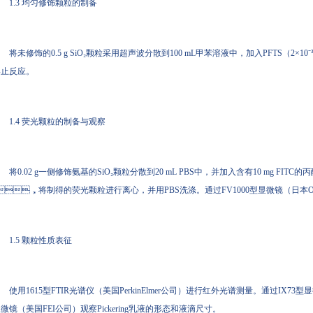
1.3 均匀修饰颗粒的制备
将未修饰的0.5 g SiO₂颗粒采用超声波分散到100 mL甲苯溶液中，加入PFTS（2×1
止反应。
1.4 荧光颗粒的制备与观察
将0.02 g一侧修饰氨基的SiO₂颗粒分散到20 mL PBS中，并加入含有10 mg F
，将制得的荧光颗粒进行离心，并用PBS洗涤。通过FV1000型显微镜（日本
1.5 颗粒性质表征
使用1615型FTIR光谱仪（美国PerkinElmer公司）进行红外光谱测量。通过IX73型
微镜（美国FEI公司）观察Pickering乳液的形态和液滴尺寸。