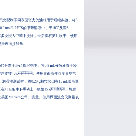
比配制不同表面张力的油相用于后续实验。将3
mol/L PFTS的甲苯溶液中，于18℃反应6
浸入甲苯中洗涤，最后将石英片吹干。使用
光滑表面接触角。
粒分散于环己烷溶剂中。将0.8 mL分散液置于经
r/min转速旋转40 s。使用界面流变仪测量空气
湿性测试时，将0.20 g颗粒倾倒在15 mL玻璃瓶
璃瓶在4 Hz条件下手动上下振荡15 s，然后
Malvern公司）测量。使用界面流变仪测量表