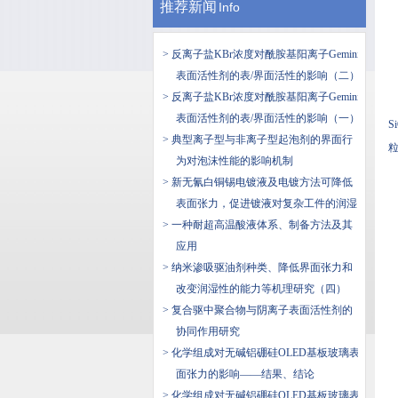
推荐新闻
Info
> 反离子盐KBr浓度对酰胺基阳离子Gemini
表面活性剂的表/界面活性的影响（二）
> 反离子盐KBr浓度对酰胺基阳离子Gemini
表面活性剂的表/界面活性的影响（一）
S
> 典型离子型与非离子型起泡剂的界面行
粒
为对泡沫性能的影响机制
> 新无氰白铜锡电镀液及电镀方法可降低
表面张力，促进镀液对复杂工件的润湿
> 一种耐超高温酸液体系、制备方法及其
应用
> 纳米渗吸驱油剂种类、降低界面张力和
改变润湿性的能力等机理研究（四）
> 复合驱中聚合物与阴离子表面活性剂的
协同作用研究
> 化学组成对无碱铝硼硅OLED基板玻璃表
面张力的影响——结果、结论
> 化学组成对无碱铝硼硅OLED基板玻璃表