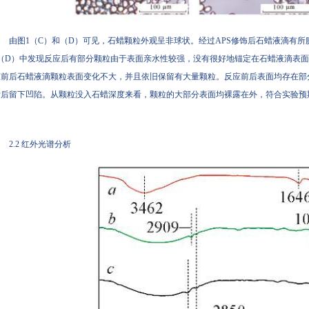
由图1（C）和（D）可见，石蜡颗粒外观呈非球状。经过APS修饰后石蜡液滴有所膨胀
（D）中发现反应后有部分颗粒由于表面亲水性较强，没有很好地锚定在石蜡液滴表面从
前后石蜡液滴颗粒表面变化不大，并且依旧保留有大量颗粒。反应前后表面均存在
后留下凹陷。从颗粒没入石蜡深度来看，颗粒的大部分表面均裸露在外，符合实验预期
2.2 红外光谱分析