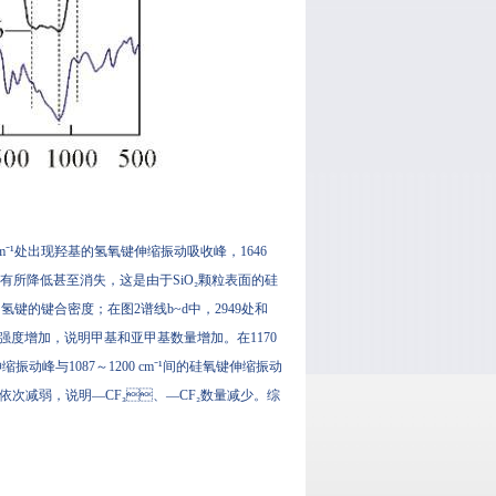
m⁻¹处出现羟基的氢氧键伸缩振动吸收峰，1646
有所降低甚至消失，这是由于SiO₂颗粒表面的硅
键合密度；在图2谱线b~d中，2949处和
增加，说明甲基和亚甲基数量增加。在1170
伸缩振动峰与1087～1200 cm⁻¹间的硅氧键伸缩振动
次减弱，说明—CF₃、—CF₂数量减少。综