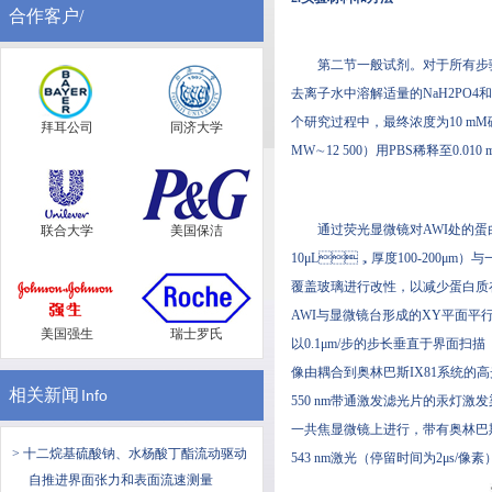
合作客户/
第二节一般试剂。对于所有步骤
去离子水中溶解适量的NaH2PO4和N
个研究过程中，最终浓度为10 mM磷酸盐
拜耳公司
同济大学
MW∼12 500）用PBS稀释至0.010 
通过荧光显微镜对AWI处的蛋白质
联合大学
美国保洁
10μL，厚度100-200μm）
覆盖玻璃进行改性，以减少蛋白
AWI与显微镜台形成的XY平面平行
美国强生
瑞士罗氏
以0.1μm/步的步长垂直于界面扫描（称
像由耦合到奥林巴斯IX81系统的高光谱CCD
相关新闻
Info
550 nm带通激发滤光片的汞灯激发染料
一共焦显微镜上进行，带有奥林巴斯
> 十二烷基硫酸钠、水杨酸丁酯流动驱动
543 nm激光（停留时间为2μs/像素
自推进界面张力和表面流速测量