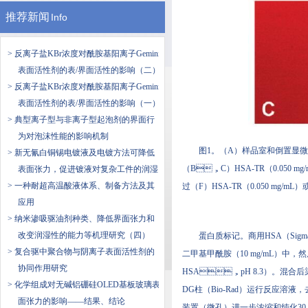
推荐新闻
Info
> 反离子盐KBr浓度对酰胺基阳离子Gemini
表面活性剂的表/界面活性的影响（二）
> 反离子盐KBr浓度对酰胺基阳离子Gemini
表面活性剂的表/界面活性的影响（一）
> 典型离子型与非离子型起泡剂的界面行
为对泡沫性能的影响机制
图1。（A）样品室和倒置显微
> 新无氰白铜锡电镀液及电镀方法可降低
（B，C）HSA-TR（0.050 mg
表面张力，促进镀液对复杂工件的润湿
> 一种耐超高温酸液体系、制备方法及其
过（F）HSA-TR（0.050 mg/mL）
应用
> 纳米渗吸驱油剂种类、降低界面张力和
改变润湿性的能力等机理研究（四）
蛋白质标记。商用HSA（Sigma
> 复合驱中聚合物与阴离子表面活性剂的
二甲基甲酰胺（10 mg/mL）中
协同作用研究
HSA，pH 8.3）。混
> 化学组成对无碱铝硼硅OLED基板玻璃表
DG柱（Bio-Rad）运行反应溶液
面张力的影响——结果、结论
装置（微孔）进一步浓缩和纯化30 min