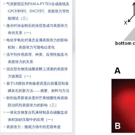
> 气溶胶固定剂PAM-b-PVTES合成路线及
GPC、DSC、表面张力等性
能测试（三）
> 激光钎涂金刚石的涂层形成与表面张力
有何关系（一）
> 电化学氧化对液态金属表面张力的影响
机制：表面张力可随电位变化
> 流平剂作用原理、种类、应用性能及与
表面张力的关系
> 混合型生物洗油菌发酵上清液的表面张
力值测定（一）
> 基于LB膜技术制备胶原蛋白肽覆层羟基
磷灰石的新方法——摘要、材料与方法
> 助剂临界胶束浓度对芒果细菌性角斑病
防治药剂表面张力的影响（三）
> 一体化生物复合乳液研制及在碳酸盐岩
体积加砂压裂中的应用（一）
> 表面张力：微观力场中的宏观奇迹