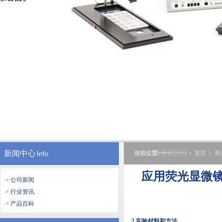
新闻中心
Info
当前位置
：
首页
>
新
应用荧光显微
> 公司新闻
> 行业资讯
> 产品百科
2.实验材料和方法