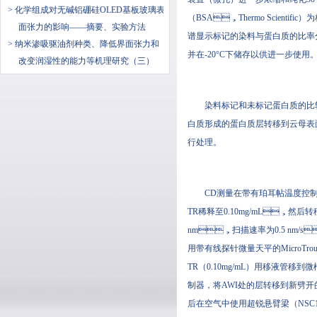
> 化学组成对无碱铝硼硅OLED基板玻璃表
（BSA，Thermo Scientific
面张力的影响——摘要、实验方法
谱显示标记的染料与蛋白质的比率分别为
> 纳米渗吸驱油剂种类、降低界面张力和
并在-20°C下储存以供进一步使用
改变润湿性的能力等机理研究（三）
染料标记和未标记蛋白质的比较
白质形成的蛋白质层转移到云母表面
行处理。
CD测量在带有珀耳帖温度控制器的Chi
TR稀释至0.10mg/mL，然后转移
nm，扫描速率为0.5 nm/s
用带有线探针微量天平的MicroTrough
TR（0.10mg/mL）用移液管移到微槽中
制器，将AWI处的层转移到新劈
后在空气中使用超锐悬臂梁（NSC16